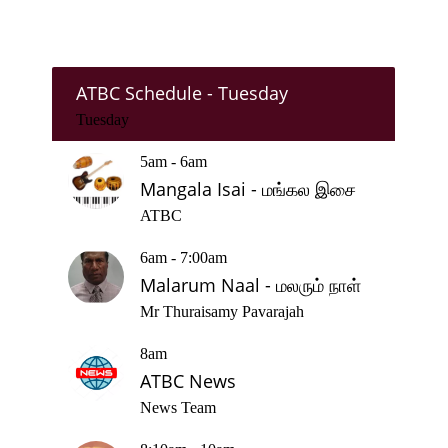
ATBC Schedule - Tuesday
Tuesday
5am - 6am
Mangala Isai - மங்கல இசை
ATBC
6am - 7:00am
Malarum Naal - மலரும் நாள்
Mr Thuraisamy Pavarajah
8am
ATBC News
News Team