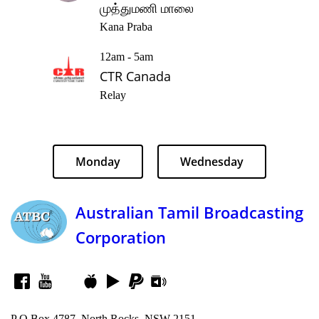
முத்துமணி மாலை
Kana Praba
12am - 5am
CTR Canada
Relay
Monday
Wednesday
Australian Tamil Broadcasting
Corporation
P O Box 4787, North Rocks, NSW 2151